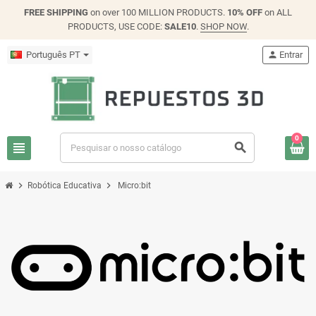
FREE SHIPPING
on over 100 MILLION PRODUCTS.
10% OFF
on ALL
PRODUCTS, USE CODE:
SALE10
.
SHOP NOW
.
Português PT
person
Entrar
0
view_headline
search
chevron_right
chevron_right
Robótica Educativa
Micro:bit