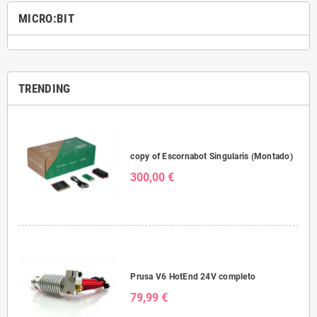
MICRO:BIT
TRENDING
copy of Escornabot Singularis (Montado)
300,00 €
Prusa V6 HotEnd 24V completo
79,99 €